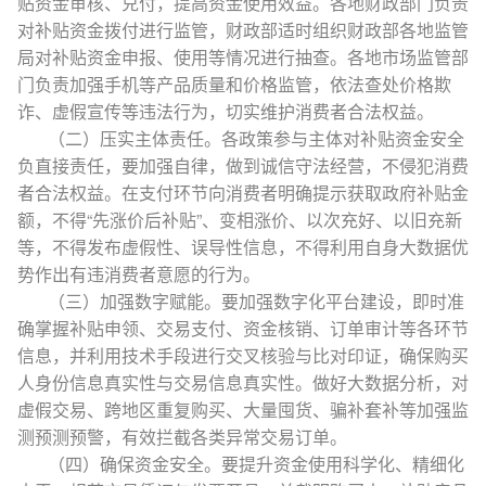
贴资金审核、兑付，提高资金使用效益。各地财政部门负责
对补贴资金拨付进行监管，财政部适时组织财政部各地监管
局对补贴资金申报、使用等情况进行抽查。各地市场监管部
门负责加强手机等产品质量和价格监管，依法查处价格欺
诈、虚假宣传等违法行为，切实维护消费者合法权益。
（二）压实主体责任。各政策参与主体对补贴资金安全
负直接责任，要加强自律，做到诚信守法经营，不侵犯消费
者合法权益。在支付环节向消费者明确提示获取政府补贴金
额，不得“先涨价后补贴”、变相涨价、以次充好、以旧充新
等，不得发布虚假性、误导性信息，不得利用自身大数据优
势作出有违消费者意愿的行为。
（三）加强数字赋能。要加强数字化平台建设，即时准
确掌握补贴申领、交易支付、资金核销、订单审计等各环节
信息，并利用技术手段进行交叉核验与比对印证，确保购买
人身份信息真实性与交易信息真实性。做好大数据分析，对
虚假交易、跨地区重复购买、大量囤货、骗补套补等加强监
测预测预警，有效拦截各类异常交易订单。
（四）确保资金安全。要提升资金使用科学化、精细化